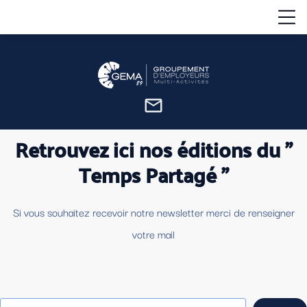
mail_outline
Retrouvez ici nos éditions du "
Temps Partagé "
Si vous souhaitez recevoir notre newsletter merci de renseigner
votre mail